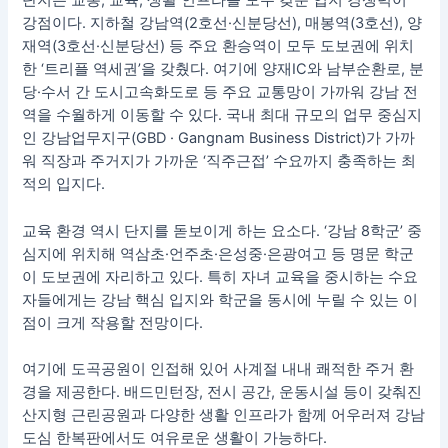
단지는 교통, 교육, 생활 인프라를 모두 갖춘 입지 경쟁력이
강점이다. 지하철 강남역(2호선·신분당선), 매봉역(3호선), 양
재역(3호선·신분당선) 등 주요 환승역이 모두 도보권에 위치
한 ‘트리플 역세권’을 갖췄다. 여기에 양재IC와 남부순환로, 분
당·수서 간 도시고속화도로 등 주요 교통망이 가까워 강남 전
역을 수월하게 이동할 수 있다. 국내 최대 규모의 업무 중심지
인 강남업무지구(GBD · Gangnam Business District)가 가까
워 직장과 주거지가 가까운 ‘직주근접’ 수요까지 충족하는 최
적의 입지다.
교육 환경 역시 단지를 돋보이게 하는 요소다. ‘강남 8학군’ 중
심지에 위치해 역삼초·언주초·은성중·은광여고 등 명문 학군
이 도보권에 자리하고 있다. 특히 자녀 교육을 중시하는 수요
자들에게는 강남 핵심 입지와 학군을 동시에 누릴 수 있는 이
점이 크게 작용할 전망이다.
여기에 도곡공원이 인접해 있어 사계절 내내 쾌적한 주거 환
경을 제공한다. 배드민턴장, 전시 공간, 운동시설 등이 갖춰진
산지형 근린공원과 다양한 생활 인프라가 함께 어우러져 강남
도심 한복판에서도 여유로운 생활이 가능하다.