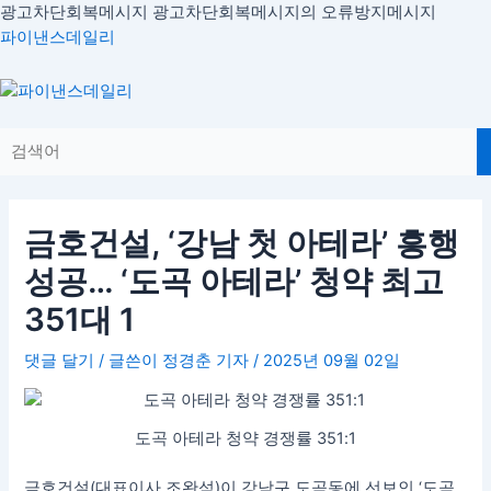
콘
광고차단회복메시지
광고차단회복메시지의 오류방지메시지
글
텐
파이낸스데일리
내
츠
비
로
Menu
게
건
이
너
션
뛰
기
금호건설, ‘강남 첫 아테라’ 흥행
성공… ‘도곡 아테라’ 청약 최고
351대 1
댓글 달기
/ 글쓴이
정경춘 기자
/
2025년 09월 02일
도곡 아테라 청약 경쟁률 351:1
금호건설(대표이사 조완석)이 강남구 도곡동에 선보인 ‘도곡