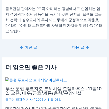
금호건설 관계자는 “도곡 아테라는 강남에서도 손꼽히는 입
지 경쟁력과 주거 상품성을 동시에 갖춘 단지로, 브랜드 고급
화 전략이 실수요자와 투자자 모두에게 긍정적으로 작용했
다”라며 “아테라 브랜드만의 차별화된 가치를 제공하겠다”라
고 말했다.
←
이전 글
다음 글
→
더 읽으면 좋은 기사
부산 문현 푸르지오 트레시엘 모델하우스…11월10
일 오픈, 대우/금호/계룡/흥한/우암건설
글쓴이
정경춘 기자
/
2023년 11월 08일
대우건설 컨소시엄(대우건설∙금호건설∙계룡건설산업∙흥한종