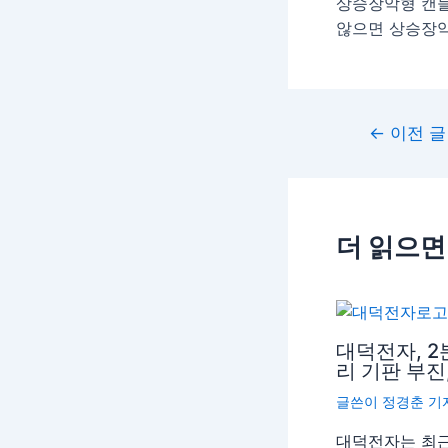
상승장악형 캔들
않으면 상승장악
←
이전 글
더 읽으면
대덕전자, 
리 기판 부진
글쓴이
정경춘 기
대덕전자는 최근