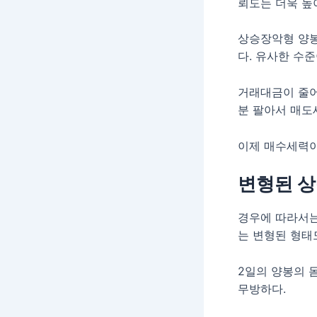
뢰도는 더욱 높
상승장악형 양봉
다. 유사한 수
거래대금이 줄어
분 팔아서 매도
이제 매수세력이
변형된 
경우에 따라서는
는 변형된 형태
2일의 양봉의 
무방하다.