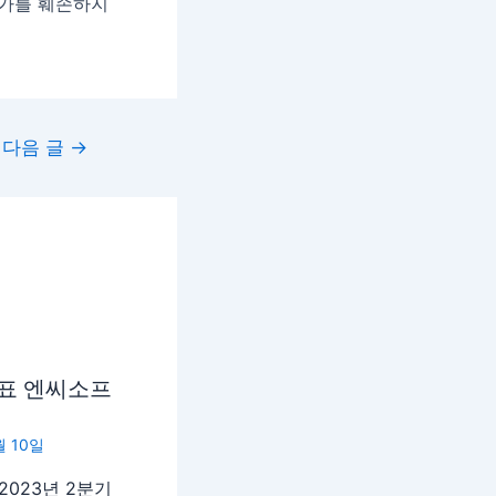
종가를 훼손하지
다음 글
→
발표 엔씨소프
월 10일
023년 2분기