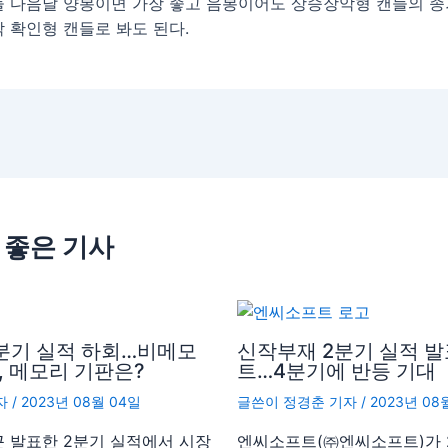
 다음날 양봉이면 가장 좋고 음봉이어도 상승장악형 캔들의 
 확인형 캔들로 봐도 된다.
 좋은 기사
2분기 실적 하회…비메모
신작부재 2분기 실적 
, 메모리 기판은?
트…4분기에 반등 기대
자
/
2023년 08월 04일
글쓴이
정경춘 기자
/
2023년 08
 발표한 2분기 실적에서 시장
엔씨소프트(㈜엔씨소프트)가 2