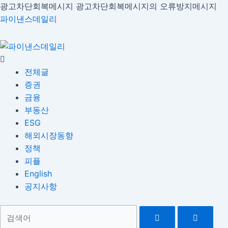
콘
광고차단회복메시지
광고차단회복메시지의 오류방지메시지
Menu
글
텐
파이낸스데일리
내
츠
비
로
게
건
이
너
전체글
션
뛰
증권
기
금융
부동산
ESG
해외시장동향
정책
피플
English
공지사항