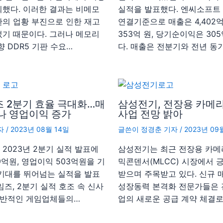
했다. 이러한 결과는 비메모
실적을 발표했다. 엔씨소프트 
의 업황 부진으로 인한 재고
연결기준으로 매출은 4,402억
기 때문이다. 그러나 메모리
353억 원, 당기순이익은 30
 DDR5 기판 수요…
다. 매출은 전분기와 전년 동
 2분기 효율 극대화…매
삼성전기, 전장용 카메라
나 영업이익 증가
사업 전망 밝아
자
/
2023년 08월 14일
글쓴이
정경춘 기자
/
2023년 09
2023년 2분기 실적 발표에
삼성전기는 최근 전장용 카메
39억원, 영업이익 503억원을 기
믹콘덴서(MLCC) 시장에서 
기대를 뛰어넘는 실적을 발표
받으며 주목받고 있다. 신규 
즈, 2분기 실적 호조 속 신사
성장동력 본격화 전문가들은 
전반적인 게임업체들의…
업의 새로운 공급 계약 체결