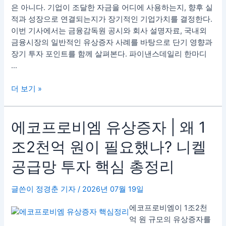
치
은 아니다. 기업이 조달한 자금을 어디에 사용하는지, 향후 실
정
는
적과 성장으로 연결되는지가 장기적인 기업가치를 결정한다.
리
영
이번 기사에서는 금융감독원 공시와 회사 설명자료, 국내외
향
금융시장의 일반적인 유상증자 사례를 바탕으로 단기 영향과
은?
장기 투자 포인트를 함께 살펴본다. 파이낸스데일리 한마디
단
…
기
악
더 보기 »
재
일
까
에
에코프로비엠 유상증자 | 왜 1
장
코
기
조2천억 원이 필요했나? 니켈
프
투
로
공급망 투자 핵심 총정리
자
비
기
엠
회
글쓴이
정경춘 기자
/
2026년 07월 19일
유
일
상
에코프로비엠이 1조2천
까?
증
억 원 규모의 유상증자를