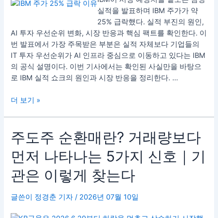
나?
실적을 발표하며 IBM 주가가 약
|
25% 급락했다. 실적 부진의 원인,
AI
AI 투자 우선순위 변화, 시장 반응과 핵심 팩트를 확인한다. 이
투
번 발표에서 가장 주목받은 부분은 실적 자체보다 기업들의
자
IT 투자 우선순위가 AI 인프라 중심으로 이동하고 있다는 IBM
우
의 공식 설명이다. 이번 기사에서는 확인된 사실만을 바탕으
선
로 IBM 실적 쇼크의 원인과 시장 반응을 정리한다. …
순
위
더 보기 »
변
화
가
주
주도주 순환매란? 거래량보다
드
도
먼저 나타나는 5가지 신호｜기
러
주
난
순
관은 이렇게 찾는다
‘실
환
적
매
글쓴이
정경춘 기자
/
2026년 07월 10일
쇼
란?
크’
거