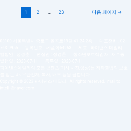
봐
1
2
…
23
다음 페이지
→
도
다
음
상
승
03100 서울특별시 종로구 율곡로19길 41-24 2층 대표전화 : 02-
종
763-9955 등록번호 : 서울,아54963 제호 : 파이낸스 데일리
목
발행인 : 정경춘 편집인 : 정경춘 청소년보호책임자 : 채수종
이
발행일 : 2023-07-11 등록일 : 2023-07-11
보
파이낸스데일리의 모든 콘텐츠(기사,사진,영상)는 저작권법의 보호
인
를 받는 바, 무단전재, 복사, 배포 등을 금합니다.
다
Copyright © 2023 파이낸스 데일리. All rights reserved. mail to
intellij@naver.com