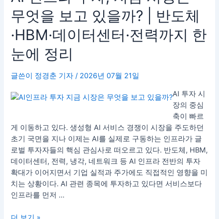
인
할
무엇을 보고 있을까? | 반도체
프
7
라
가
·HBM·데이터센터·전력까지 한
투
지
자,
변
눈에 정리
지
화,
금
AI
글쓴이
정경춘 기자
/
2026년 07월 21일
시
패
장
AI 투자 시
권
은
장의 중심
경
무
축이 빠르
쟁
엇
게 이동하고 있다. 생성형 AI 서비스 경쟁이 시장을 주도하던
2
을
초기 국면을 지나 이제는 AI를 실제로 구동하는 인프라가 글
라
보
로벌 투자자들의 핵심 관심사로 떠오르고 있다. 반도체, HBM,
운
고
데이터센터, 전력, 냉각, 네트워크 등 AI 인프라 전반의 투자
드
있
확대가 이어지면서 기업 실적과 주가에도 직접적인 영향을 미
을
치는 상황이다. AI 관련 종목에 투자하고 있다면 서비스보다
까?
인프라를 먼저 …
| 반
도
더 보기 »