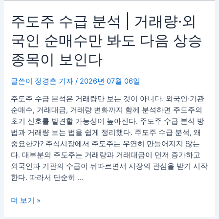
상
주
주도주 수급 분석 | 거래량·외
대
도
강
국인 순매수만 봐도 다음 상승
주
도
수
종목이 보인다
분
급
석
분
글쓴이
정경춘 기자
/
2026년 07월 06일
석
|
주도주 수급 분석은 거래량만 보는 것이 아니다. 외국인·기관
거
순매수, 거래대금, 거래량 변화까지 함께 분석하면 주도주의
래
초기 신호를 발견할 가능성이 높아진다. 주도주 수급 분석 방
량
법과 거래량 보는 법을 쉽게 정리했다. 주도주 수급 분석, 왜
·
중요한가? 주식시장에서 주도주는 우연히 만들어지지 않는
외
다. 대부분의 주도주는 거래량과 거래대금이 먼저 증가하고
국
외국인과 기관의 수급이 뒤따르면서 시장의 관심을 받기 시작
인
한다. 따라서 단순히 …
순
매
더 보기 »
수
만