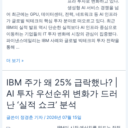
프라 투자로 변화하고 있다.
자
받
생성형 AI 서비스 경쟁을 넘
핵
나?
어 최근에는 GPU, 데이터센터, 전력, 네트워크 등 AI 인프라
심
IBM
가 글로벌 빅테크의 핵심 투자 분야로 떠오르고 있다. 최근
총
사
IBM의 실적 발표 역시 단순한 실적보다 AI 인프라 중심으로
정
례
이동하는 기업들의 IT 투자 변화에 시장의 관심이 집중됐다.
리
로
파이낸스데일리는 IBM 사례와 글로벌 빅테크의 투자 전략을
본
통해 …
빅
테
더 보기 »
크
자
금
IBM
IBM 주가 왜 25% 급락했나? |
흐
주
AI 투자 우선순위 변화가 드러
름
가
변
왜
난 ‘실적 쇼크’ 분석
화
25%
급
글쓴이
정경춘 기자
/
2026년 07월 15일
락
했
IBM이 시장 예상치를 밑도는 잠정