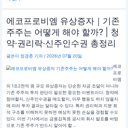
체
·HBM·
에
에코프로비엠 유상증자｜기존
데
코
이
주주는 어떻게 해야 할까? | 청
프
터
로
센
약·권리락·신주인수권 총정리
비
터
엠
·
글쓴이
정경춘 기자
/
2026년 07월 20일
유
전
상
력
에코
증
까
프로
자
지
비엠
｜
한
의 1조2천억 원 규모 유상증자는 단순한 자금 조달이 아니라
기
눈
기존 주주의 투자 판단이 필요한 중요한 이벤트이다. 청약에
존
에
참여할지, 신주인수권을 매도할지, 아무 행동도 하지 않을지
주
정
에 따라 투자 결과는 달라질 수 있다. 특히 권리락과 지분 희
주
리
석 구조를 이해하지 못하면 예상치 못한 손실을 경험할 수도
는
있다. 이번 기사에서는 금융감독원 공시와 회사 발표를 바탕
어
으로 기존 주주가 반드시 알아야 할 …