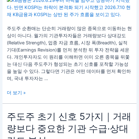
분
래
석
량
보
다
주도주 순환매는 단순히 거래량이 많은 종목으로 이동하는 현
먼
상이 아니다. 월가의 기관투자자들은 거래량보다 상대강도
저
(Relative Strength), 업종 자금 흐름, 시장 폭(Breadth), 실적
나
기대(Earnings Revision)를 먼저 분석한 뒤 투자 전략을 세운
타
다. 개인투자자도 이 원리를 이해하면 이미 오른 종목을 뒤쫓
나
는 대신 다음 주도주가 형성되는 초기 신호를 포착할 가능성
는
을 높일 수 있다. 그렇다면 기관은 어떤 데이터를 먼저 확인하
5
며, 국내 투자자는 …
가
지
더 보기 »
신
호
｜
주
주도주 초기 신호 5가지｜거래
기
도
관
량보다 중요한 기관 수급·상대
주
은
초
이