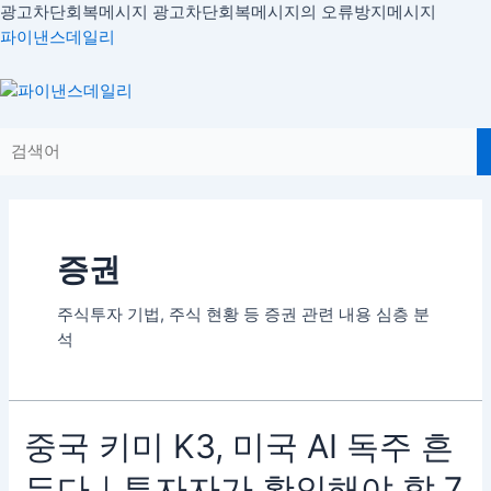
콘
광고차단회복메시지
광고차단회복메시지의 오류방지메시지
글
텐
파이낸스데일리
내
츠
비
로
Menu
게
건
이
너
션
뛰
기
증권
주식투자 기법, 주식 현황 등 증권 관련 내용 심층 분
석
중
중국 키미 K3, 미국 AI 독주 흔
국
든다｜투자자가 확인해야 할 7
키