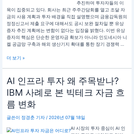
자
추진하며 투자자들의 이
|
목이 집중되고 있다. 회사는 최근 주주간담회를 열고 조달 자
왜
금의 사용 계획과 투자 배경을 직접 설명했으며 금융감독원의
1
정정신고서 제출 요구에 대해서도 공시 보완 절차일 뿐 유상
조
증자 추진 계획에는 변함이 없다는 입장을 밝혔다. 이번 유상
2
증자의 핵심은 단순한 운영자금 확보가 아니라 인도네시아 니
천
켈 공급망 구축과 해외 생산기지 확대를 통한 장기 경쟁력 …
억
원
더 보기 »
이
필
요
AI
AI 인프라 투자 왜 주목받나?
했
인
IBM 사례로 본 빅테크 자금 흐
나?
프
니
라
름 변화
켈
투
공
자
글쓴이
정경춘 기자
/
2026년 07월 18일
급
왜
망
주
AI 시장의 투자 중심이 AI 인
투
목