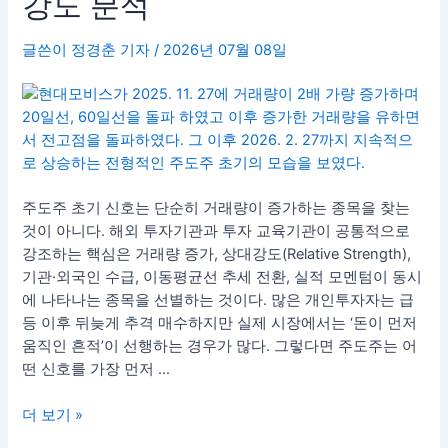
강도 분석
기
렇
신
게
글쓴이
정경춘 기자
/
2026년 07월 08일
호
찾
5
는
가
다
지
｜
거
래
주도주 초기 신호는 단순히 거래량이 증가하는 종목을 찾는
량
것이 아니다. 해외 투자기관과 투자 교육기관이 공통적으로
보
강조하는 핵심은 거래량 증가, 상대강도(Relative Strength),
다
기관·외국인 수급, 이동평균선 추세 전환, 실적 모멘텀​이 동시
중
에 나타나는 종목을 선별하는 것이다. 많은 개인투자자는 급
요
등 이후 뒤늦게 추격 매수하지만 실제 시장에서는 ‘돈이 먼저
한
움직인 흔적’이 선행하는 경우가 많다. 그렇다면 주도주는 어
기
떤 신호를 가장 먼저 …
관
수
더 보기 »
급
·