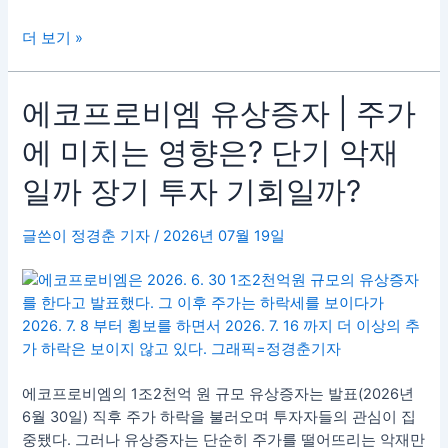
떻
게
더 보기 »
해
야
할
에
에코프로비엠 유상증자 | 주가
까?
코
에 미치는 영향은? 단기 악재
|
프
청
로
일까 장기 투자 기회일까?
약
비
·
엠
글쓴이
정경춘 기자
/
2026년 07월 19일
권
유
리
상
락
증
·
자
신
|
주
주
인
가
에코프로비엠의 1조2천억 원 규모 유상증자는 발표(2026년
수
에
6월 30일) 직후 주가 하락을 불러오며 투자자들의 관심이 집
권
미
중됐다. 그러나 유상증자는 단순히 주가를 떨어뜨리는 악재만
총