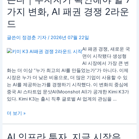
미
가지 변화, AI 패권 경쟁 2라운
K3,
미
드
국
AI
글쓴이
정경춘 기자
/
2026년 07월 22일
독
주
AI 패권 경쟁, 새로운 국
흔
면이 시작됐다 생성형
든
AI 시장에서 가장 큰 변
다
화는 더 이상 “누가 최고의 AI를 만들었는가”가 아니다. 이제
｜
시장은 누가 더 낮은 비용으로, 더 많은 기업이 사용할 수 있
투
는 AI를 제공하는가를 경쟁하기 시작했다. 이 변화의 중심에
자
중국 AI 스타트업 문샷AI(Moonshot AI)가 공개한 Kimi K3가
자
있다. Kimi K3는 출시 직후 글로벌 AI 업계의 관심을 …
가
확
더 보기 »
인
해
AI
AI 인프라 투자, 지금 시장은
야