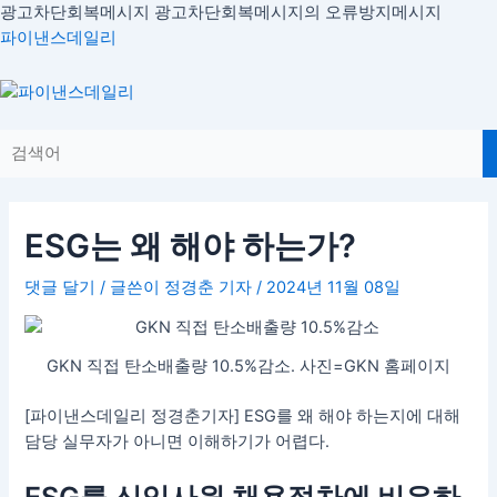
콘
광고차단회복메시지
광고차단회복메시지의 오류방지메시지
글
텐
파이낸스데일리
내
츠
비
로
Menu
게
건
이
너
션
뛰
기
ESG는 왜 해야 하는가?
댓글 달기
/ 글쓴이
정경춘 기자
/
2024년 11월 08일
GKN 직접 탄소배출량 10.5%감소. 사진=GKN 홈페이지
[파이낸스데일리 정경춘기자] ESG를 왜 해야 하는지에 대해
담당 실무자가 아니면 이해하기가 어렵다.