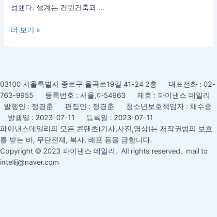
자
성했다. 설계는 건원건축과 …
선
정…
더 보기 »
DL
건
설,
중
03100 서울특별시 종로구 율곡로19길 41-24 2층 대표전화 : 02-
흥
763-9955 등록번호 : 서울,아54963 제호 : 파이낸스 데일리
토
발행인 : 정경춘 편집인 : 정경춘 청소년보호책임자 : 채수종
건,
발행일 : 2023-07-11 등록일 : 2023-07-11
KR
파이낸스데일리의 모든 콘텐츠(기사,사진,영상)는 저작권법의 보호
산
를 받는 바, 무단전재, 복사, 배포 등을 금합니다.
업,
Copyright © 2023 파이낸스 데일리. All rights reserved. mail to
풍
intellij@naver.com
창
건
설
컨
소