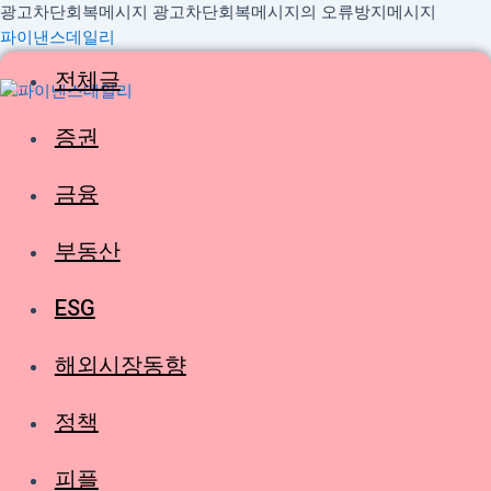
콘
광고차단회복메시지
광고차단회복메시지의 오류방지메시지
Menu
텐
파이낸스데일리
츠
전체글
로
건
증권
너
뛰
기
금융
부동산
ESG
해외시장동향
정책
피플