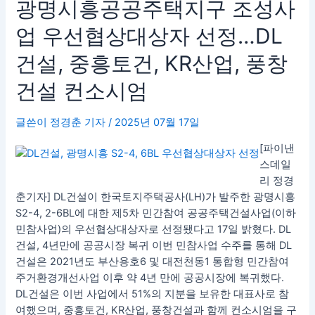
광
광명시흥공공주택지구 조성사
명
업 우선협상대상자 선정…DL
시
흥
건설, 중흥토건, KR산업, 풍창
공
공
건설 컨소시엄
주
택
글쓴이
정경춘 기자
/
2025년 07월 17일
지
구
[파이낸
조
스데일
성
리 정경
사
춘기자] DL건설이 한국토지주택공사(LH)가 발주한 광명시흥
업
S2-4, 2-6BL에 대한 제5차 민간참여 공공주택건설사업(이하
우
민참사업)의 우선협상대상자로 선정됐다고 17일 밝혔다. DL
선
건설, 4년만에 공공시장 복귀 이번 민참사업 수주를 통해 DL
협
건설은 2021년도 부산용호6 및 대전천동1 통합형 민간참여
상
주거환경개선사업 이후 약 4년 만에 공공시장에 복귀했다.
대
DL건설은 이번 사업에서 51%의 지분을 보유한 대표사로 참
상
여했으며, 중흥토건, KR산업, 풍창건설과 함께 컨소시엄을 구