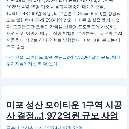
지난 28일, 총 2억 4,500만 달러 규모(한화 약 3,515억원
2025년 4월 28일 기준 서울외국환중개 매매기준율,
1USD=1,434.60원 적용 )의 그린본드(Green Bond)를 성공적
으로 발행하며, 근래 ESG경영 강화에 따른 결실을 맺게 되었
다. 그린본드란 조달된 자금을 친환경 프로젝트에 사용하는
채권으로, 이번에 대우건설이 발행한 그린본드는 글로벌 투자
자들을 대상으로 하여 외화로 발행됐다. 이번 그린 본드는 미
즈호 증권 …
대우건설, 그린본드 발행 성공…2억 4,500만 달러 규모, 해외
투자자들에게 신뢰
더 보기 »
마포 성산 모아타운 1구역 시공
사 결정…1,972억원 규모 사업
글쓴이
정경춘 기자
/
2024년 07월 22일