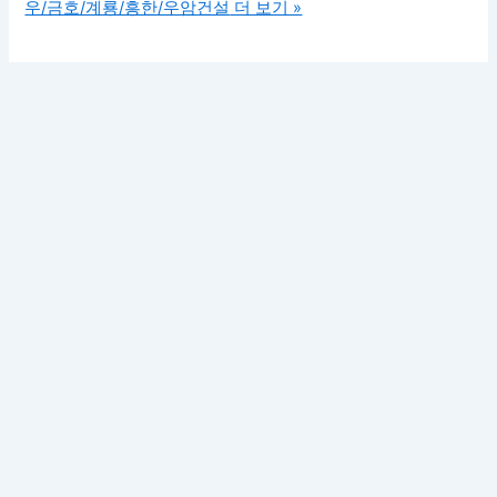
우/금호/계룡/흥한/우암건설
더 보기 »