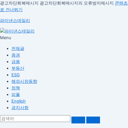
광고차단회복메시지
광고차단회복메시지의 오류방지메시지
콘텐츠
로 건너뛰기
파이낸스데일리
Menu
전체글
증권
금융
부동산
ESG
해외시장동향
정책
피플
English
공지사항