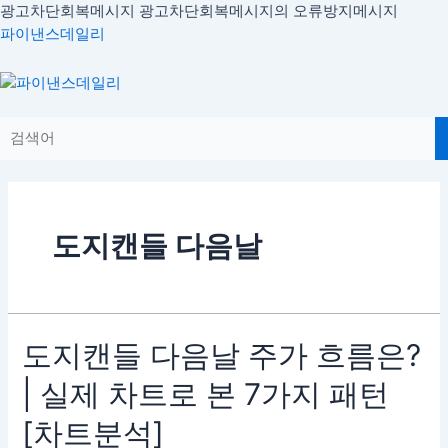
콘
광고차단회복메시지
광고차단회복메시지의 오류방지메시지
텐
파이낸스데일리
츠
로
Menu
건
너
뛰
기
도지캔들 다음날
도
도지캔들 다음날 주가 흐름은?
지
| 실제 차트로 본 7가지 패턴
캔
들
[차트분석]
다