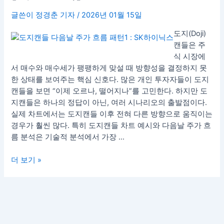
음
글쓴이
정경춘 기자
/
2026년 01월 15일
날
주
도지(Doji)
가
캔들은 주
흐
식 시장에
름
서 매수와 매수세가 팽팽하게 맞설 때 방향성을 결정하지 못
은?
한 상태를 보여주는 핵심 신호다. 많은 개인 투자자들이 도지
|
캔들을 보면 “이제 오르나, 떨어지나”를 고민한다. 하지만 도
실
지캔들은 하나의 정답이 아닌, 여러 시나리오의 출발점이다.
제
실제 차트에서는 도지캔들 이후 전혀 다른 방향으로 움직이는
차
경우가 훨씬 많다. 특히 도지캔들 차트 예시와 다음날 주가 흐
트
름 분석은 기술적 분석에서 가장 …
로
본
더 보기 »
7
가
지
패
턴