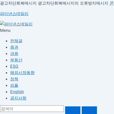
광고차단회복메시지
광고차단회복메시지의 오류방지메시지
콘
파이낸스데일리
Menu
전체글
증권
금융
부동산
ESG
해외시장동향
정책
피플
English
공지사항