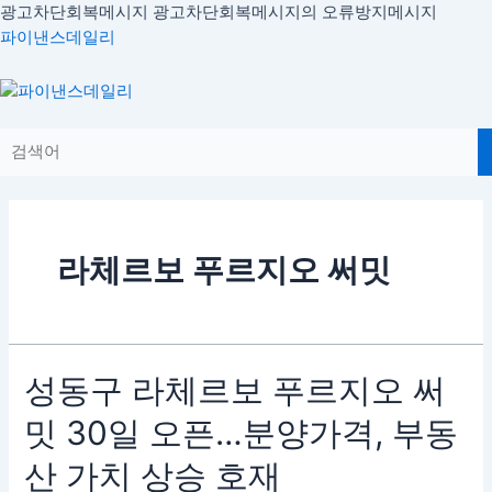
콘
광고차단회복메시지
광고차단회복메시지의 오류방지메시지
텐
파이낸스데일리
츠
로
Menu
건
너
뛰
기
라체르보 푸르지오 써밋
성
성동구 라체르보 푸르지오 써
동
밋 30일 오픈…분양가격, 부동
구
라
산 가치 상승 호재
체