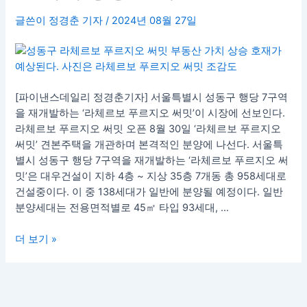
르
글쓴이
정경춘 기자
/
2024년 08월 27일
보
푸
르
지
오
[파이낸스데일리 정경춘기자] 서울특별시 성동구 행당 7구역
써
을 재개발하는 ‘라체르보 푸르지오 써밋’이 시장에 선보인다.
밋
라체르보 푸르지오 써밋 오픈 8월 30일 ‘라체르보 푸르지오
30
써밋’ 견본주택을 개관하며 본격적인 분양에 나선다. 서울특
일
별시 성동구 행당 7구역을 재개발하는 ‘라체르보 푸르지오 써
오
밋’은 대우건설이 지하 4층 ~ 지상 35층 7개동 총 958세대로
픈…
건설중이다. 이 중 138세대가 일반에 분양될 예정이다. 일반
분
분양세대는 전용면적별로 45㎡ 타입 93세대, …
양
가
더 보기 »
격,
부
동
산