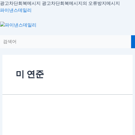
콘
광고차단회복메시지
광고차단회복메시지의 오류방지메시지
텐
파이낸스데일리
츠
로
Menu
건
너
뛰
기
미 연준
미
연
준,
기