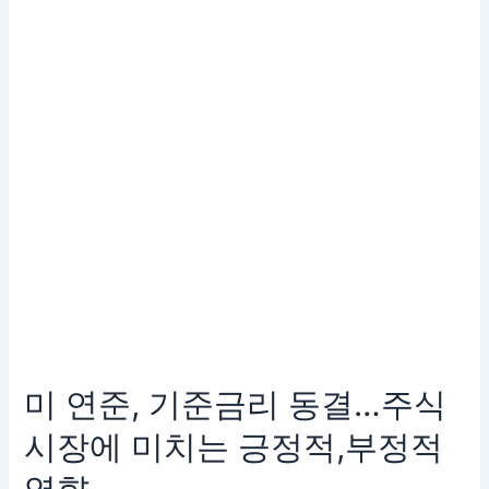
준
금
리
동
결…
주
식
시
장
에
미
치
는
긍
정
적,
미 연준, 기준금리 동결…주식
부
정
시장에 미치는 긍정적,부정적
적
영