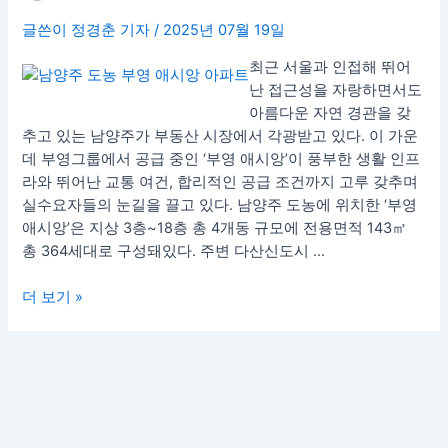
세
글쓴이
정경춘 기자
/
2025년 07월 19일
권’…
부
최근 서울과 인접해 뛰어
영
난 접근성을 자랑하면서도
그
아름다운 자연 경관을 갖
룹,
추고 있는 남양주가 부동산 시장에서 각광받고 있다. 이 가운
남
데 부영그룹에서 공급 중인 ‘부영 애시앙’이 풍부한 생활 인프
양
라와 뛰어난 교통 여건, 합리적인 공급 조건까지 고루 갖추며
주
실수요자들의 눈길을 끌고 있다. 남양주 도농에 위치한 ‘부영
‘부
애시앙’은 지상 3층~18층 총 4개동 규모에 전용면적 143㎡
영
총 364세대로 구성돼있다. 주변 다산신도시 …
애
시
더 보기 »
앙’
할
인
분
양