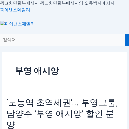
콘
광고차단회복메시지
광고차단회복메시지의 오류방지메시지
텐
파이낸스데일리
츠
로
Menu
건
너
뛰
기
부영 애시앙
‘도
‘도농역 초역세권’… 부영그룹,
농
남양주 ‘부영 애시앙’ 할인 분
역
초
양
역