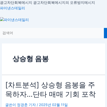
콘
광고차단회복메시지
광고차단회복메시지의 오류방지메시지
텐
파이낸스데일리
츠
로
Menu
건
너
뛰
기
상승형 음봉
[차
[차트분석] 상승형 음봉을 주
트
목하자…단타 매매 기회 포착
분
석]
상
글쓴이
정경춘 기자
/
2025년 02월 11일