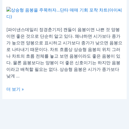
승
형
음
봉
[파이낸스데일리 정경춘기자] 캔들이 음봉이면 나쁜 것 양봉
을
이면 좋은 것으로 단순히 알고 있다. 왜냐하면 시가보다 종가
주
가 높으면 양봉으로 표시하고 시가보다 종가가 낮으면 음봉으
목
로 나타내기 때문이다. 차트 흐름상 상승형 음봉의 위치 그러
하
나 차트의 흐름 전체를 놓고 보면 음봉이라도 좋은 음봉이 있
자…
다. 물론 음봉보다는 양봉이 더 좋은 신호이기는 하지만 음봉
단
이라고 배척할 필요는 없다. 상승형 음봉은 시가가 종가보다
타
낮게 …
매
매
더 보기 »
기
회
포
착