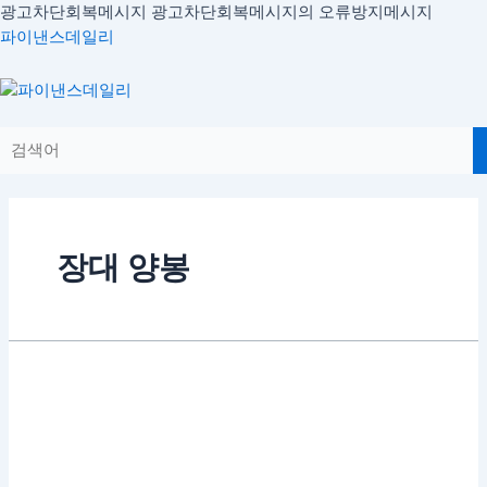
콘
광고차단회복메시지
광고차단회복메시지의 오류방지메시지
텐
파이낸스데일리
츠
로
Menu
건
너
뛰
기
장대 양봉
[차
트
분
석]