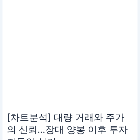
대
량
거
래
와
주
가
의
신
뢰…
장
대
양
봉
이
후
[차트분석] 대량 거래와 주가
투
자
의 신뢰…장대 양봉 이후 투자
자
들