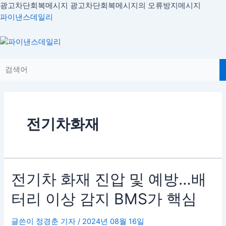
콘
광고차단회복메시지
광고차단회복메시지의 오류방지메시지
텐
파이낸스데일리
츠
로
Menu
건
너
뛰
기
전기차화재
전
전기차 화재 진압 및 예방…배
기
터리 이상 감지 BMS가 핵심
차
화
재
글쓴이
정경춘 기자
/
2024년 08월 16일