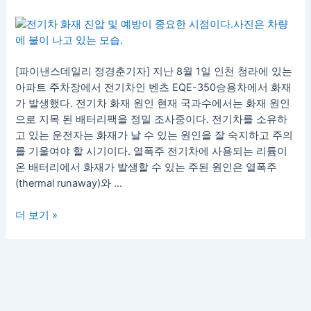
진
압
및
예
[파이낸스데일리 정경춘기자] 지난 8월 1일 인천 청라에 있는
방…
아파트 주차장에서 전기차인 벤츠 EQE-350승용차에서 화재
배
가 발생했다. 전기차 화재 원인 현재 국과수에서는 화재 원인
터
으로 지목 된 배터리팩을 정밀 조사중이다. 전기차를 소유하
리
고 있는 운전자는 화재가 날 수 있는 원인을 잘 숙지하고 주의
이
를 기울여야 할 시기이다. 열폭주 전기차에 사용되는 리튬이
상
온 배터리에서 화재가 발생할 수 있는 주된 원인은 열폭주
감
(thermal runaway)와 …
지
BMS
더 보기 »
가
핵
심