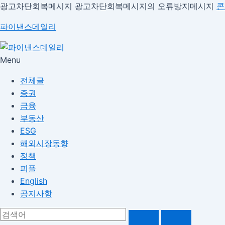
광고차단회복메시지
광고차단회복메시지의 오류방지메시지
콘
파이낸스데일리
Menu
전체글
증권
금융
부동산
ESG
해외시장동향
정책
피플
English
공지사항