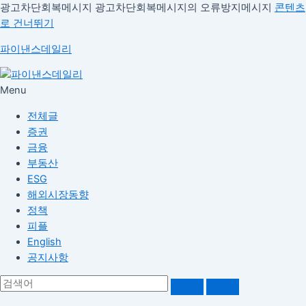
광고차단회복메시지
광고차단회복메시지의 오류방지메시지
콘텐츠
로 건너뛰기
파이낸스데일리
Menu
전체글
증권
금융
부동산
ESG
해외시장동향
정책
피플
English
공지사항