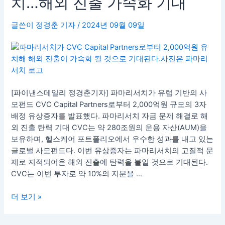
치…해외 진출 가속화 기대
치,
CVC
글쓴이
정경춘 기자
/
2024년 09월 09일
Capital
Partners
로
부
터
2,000
[파이낸스데일리 정경춘기자] 파마리서치가 유럽 기반의 사
억
모펀드 CVC Capital Partners로부터 2,000억원 규모의 3자
원
배정 유상증자를 발표했다. 파마리서치 자금 문제 해결로 해
유
외 진출 탄력 기대 CVC는 약 280조원의 운용 자산(AUM)을
치…
보유하며, 헬스케어 포트폴리오에서 우수한 성과를 내고 있는
해
글로벌 사모펀드다. 이번 유상증자는 파마리서치의 고질적 문
외
제로 지적되어온 해외 진출에 탄력을 붙일 것으로 기대된다.
진
CVC는 이번 투자로 약 10%의 지분을 …
출
가
더 보기 »
속
화
기