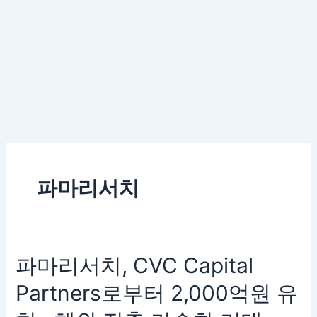
파마리서치
파
파마리서치, CVC Capital
마
Partners로부터 2,000억원 유
리
서