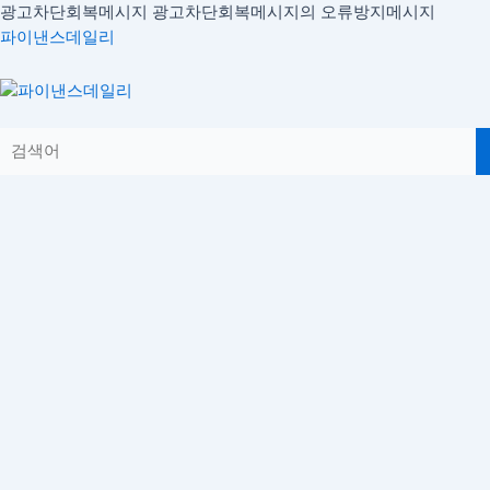
콘
광고차단회복메시지
광고차단회복메시지의 오류방지메시지
텐
파이낸스데일리
츠
로
Menu
건
너
뛰
기