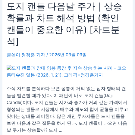
도
도지 캔들 다음날 주가｜상승
지
확률과 차트 해석 방법 (확인
캔
들
캔들이 중요한 이유) [차트분
다
음
석]
날
주
글쓴이
정경춘 기자
/
2026년 03월 09일
가
｜
상
승
확
주식 차트를 분석하다 보면 몸통이 거의 없는 십자 형태의 캔
률
들을 발견할 때가 있다. 이 패턴이 바로 도지 캔들(Doji
과
Candle)이다. 도지 캔들은 시가와 종가가 거의 같은 가격에서
차
형성되는 캔들로 시장에서 매수와 매도의 힘이 균형을 이루고
트
있다는 상태를 의미한다. 많은 개인 투자자들은 도지 캔들을
해
보면 다음과 같은 질문을 하게 된다. 도지 캔들이 나오면 다음
석
날 주가는 상승할까? 도지 …