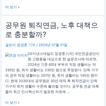
방
법
더 보기 »
(확
인
캔
공
공무원 퇴직연금, 노후 대책으
들
무
로 충분할까?
이
원
중
퇴
요
직
글쓴이
정경춘 기자
/
2024년 07월 01일
한
연
[파이낸스데일리 정경춘기자] 국민연금공단이
이
금,
중·고령층을 대상으로 한 설문조사에 따르면,
유)
노
2024년 기준 60대 부부의 적정 생활비는 약
[차
후
330만 원, 최저 생활비는 230만 원으로 추정된다. 단독 가구
트
대
의 경우 적정 생활비는 207만 원, 최저 생활비는 145만 원이
분
책
다. 현재 2030대의 공무원은 30년 재직 후 퇴직연금이 단독
석]
으
가구의 최저 생활비 수준에 불과할 것이다. 공무원 연금 대폭
로
줄어 최근 인사혁신처가 발표한 자료에 …
충
분
더 보기 »
할