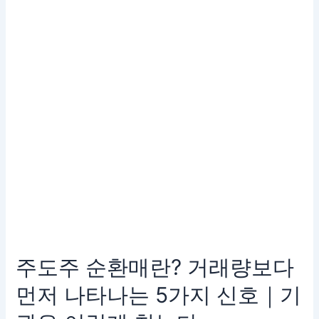
환
매
란?
거
래
량
보
다
먼
저
나
타
나
는
5
가
주도주 순환매란? 거래량보다
지
신
먼저 나타나는 5가지 신호｜기
호
｜