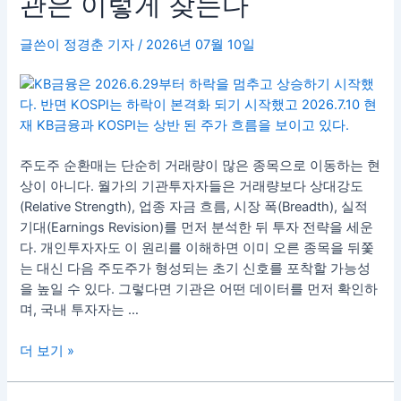
관은 이렇게 찾는다
기
관
글쓴이
정경춘 기자
/
2026년 07월 10일
은
이
렇
게
찾
는
주도주 순환매는 단순히 거래량이 많은 종목으로 이동하는 현
다
상이 아니다. 월가의 기관투자자들은 거래량보다 상대강도
(Relative Strength), 업종 자금 흐름, 시장 폭(Breadth), 실적
기대(Earnings Revision)를 먼저 분석한 뒤 투자 전략을 세운
다. 개인투자자도 이 원리를 이해하면 이미 오른 종목을 뒤쫓
는 대신 다음 주도주가 형성되는 초기 신호를 포착할 가능성
을 높일 수 있다. 그렇다면 기관은 어떤 데이터를 먼저 확인하
며, 국내 투자자는 …
더 보기 »