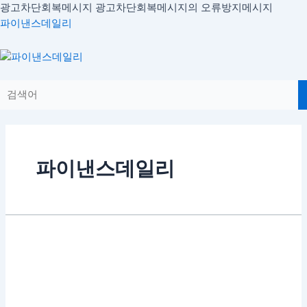
콘
광고차단회복메시지
광고차단회복메시지의 오류방지메시지
텐
파이낸스데일리
츠
로
Menu
건
너
뛰
기
파이낸스데일리
주
도
주
순