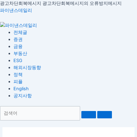
콘
광고차단회복메시지
광고차단회복메시지의 오류방지메시지
Menu
텐
파이낸스데일리
츠
로
건
전체글
너
증권
뛰
금융
기
부동산
ESG
해외시장동향
정책
피플
English
공지사항