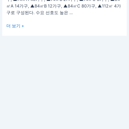
럴
㎡A 14가구, ▲84㎡B 12가구, ▲84㎡C 80가구, ▲112㎡ 4가
시
구로 구성된다. 수요 선호도 높은 …
티’
10
더 보기 »
월
공
급
예
정