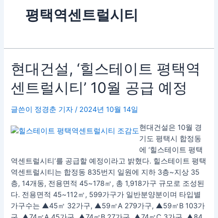
평택역센트럴시티
현
현대건설, ‘힐스테이트 평택역
대
센트럴시티’ 10월 공급 예정
건
설,
‘힐
글쓴이
정경춘 기자
/
2024년 10월 14일
스
현대건설은 10월 경
테
기도 평택시 합정동
이
에 ‘힐스테이트 평택
트
역센트럴시티’를 공급할 예정이라고 밝혔다. 힐스테이트 평택
평
역센트럴시티는 합정동 835번지 일원에 지하 3층~지상 35
택
층, 14개동, 전용면적 45~178㎡, 총 1,918가구 규모로 조성된
역
다. 전용면적 45~112㎡, 599가구가 일반분양분이며 타입별
센
가구수는 ▲45㎡ 32가구, ▲59㎡A 279가구, ▲59㎡B 103가
트
구, ▲74㎡A 45가구, ▲74㎡B 27가구, ▲74㎡C 3가구, ▲84