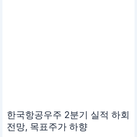
우
주
2
분
기
실
적
하
회
전
망,
목
표
주
가
하
한국항공우주 2분기 실적 하회
향
전망, 목표주가 하향