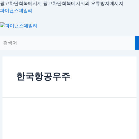
콘
광고차단회복메시지
광고차단회복메시지의 오류방지메시지
텐
파이낸스데일리
츠
로
Menu
건
너
뛰
기
한국항공우주
한
국
항
공