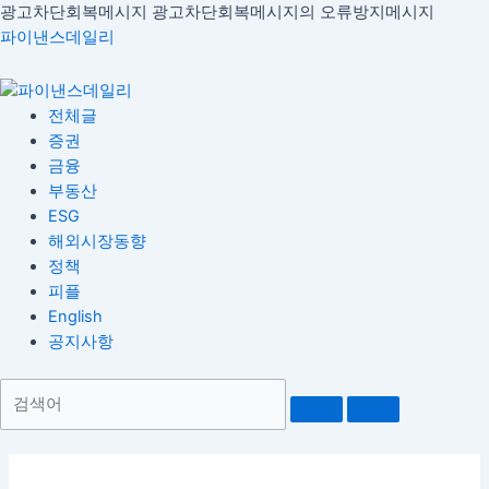
콘
광고차단회복메시지
광고차단회복메시지의 오류방지메시지
Menu
텐
파이낸스데일리
츠
로
건
전체글
너
증권
뛰
금융
기
부동산
ESG
해외시장동향
정책
피플
English
공지사항