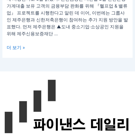
로
가계대출 보유 고객의 금융부담 완화를 위해 『헬프업 & 밸류
젝
업』 프로젝트를 시행한다고 알린 데 이어, 이번에는 그룹사
트’
인 제주은행과 신한저축은행이 참여하는 추가 지원 방안을 발
확
표했다. 먼저 제주은행은 ▲도내 중소기업·소상공인 지원을
대…
위해 제주신용보증재단 …
제
주
더 보기 »
은
행
·
신
한
저
축
은
행
동
참