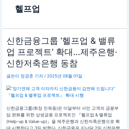
헬프업
신
신한금융그룹 ‘헬프업 & 밸류
한
업 프로젝트’ 확대…제주은행·
금
융
신한저축은행 동참
그
룹
글쓴이
정경춘 기자
/
2025년 08월 01일
‘헬
프
업
&
밸
신한금융그룹(회장 진옥동)은 이달부터 서민 고객의 금융부
류
담 완화를 위한 상생금융 프로젝트인 『헬프업 & 밸류업
업
(Help-up & Value-up)』을 제주은행과 신한저축은행으로 확
프
대 시행한다고 3일 밝혔다. 신한금융은 지난달 2일 신한은행