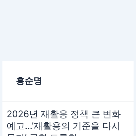
홍순명
2026
2026년 재활용 정책 큰 변화
년
예고…’재활용의 기준을 다시
재
활