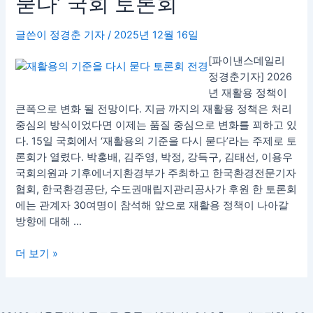
묻다’ 국회 토론회
용
정
글쓴이
정경춘 기자
/
2025년 12월 16일
책
큰
[파이낸스데일리
변
정경춘기자] 2026
화
년 재활용 정책이
예
큰폭으로 변화 될 전망이다. 지금 까지의 재활용 정책은 처리
고…’재
중심의 방식이었다면 이제는 품질 중심으로 변화를 꾀하고 있
활
다. 15일 국회에서 ‘재활용의 기준을 다시 묻다’라는 주제로 토
용
론회가 열렸다. 박홍배, 김주영, 박정, 강득구, 김태선, 이용우
의
국회의원과 기후에너지환경부가 주최하고 한국환경전문기자
기
협회, 한국환경공단, 수도권매립지관리공사가 후원 한 토론회
준
에는 관계자 30여명이 참석해 앞으로 재활용 정책이 나아갈
을
방향에 대해 …
다
시
더 보기 »
묻
다’
국
회