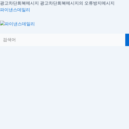
콘
광고차단회복메시지
광고차단회복메시지의 오류방지메시지
텐
파이낸스데일리
츠
로
Menu
건
너
뛰
기