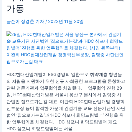
산
가동
업
개
글쓴이
정경춘 기자
/
2023년 11월 30일
발
ESG
경
영
확
대…
신
규
HDC현대산업개발이 ESG경영의 일환으로 취약계층 청년들
사
의 자립을 지원하기 위한 신규 사회공헌 프로그램을 론칭하고
회
관련 전문기관과 업무협약을 체결했다. 업무협약 진행 29
공
일, HDC현대산업개발은 서울시 용산구 본사에서 김영중 사
헌
단법인 집으로가는길 대표, 이완희 HDC현대산업개발 경영혁
프
신부문장 등이 참석한 가운데 건설기술 교육 전문기관인 사단
로
법인 ‘집으로가는길’과 ’HDC 심포니 희망드림빌더‘ 진행을 위
그
한 업무협약을 체결했다. HDC 심포니 희망드림빌더 개요
램
HDC 심포니 희망드림빌더는 서울 …
가