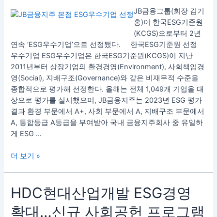
2023
JB금융그룹(회장 김기
년
홍)이 한국ESG기준원
ESG
(KCGS)으로부터 2년
우
연속 ‘ESG우수기업’으로 선정됐다. 한국ESG기준원 선정
수
우수기업 ESG우수기업은 한국ESG기준원(KCGS)이 지난
기
2011년부터 상장기업의 환경경영(Environment), 사회책임경
업
영(Social), 지배구조(Governance)와 같은 비재무적 수준을
선
종합적으로 평가해 선정한다. 올해는 전체 1,049개 기업을 대
정…
상으로 평가를 실시했으며, JB금융지주는 2023년 ESG 평가
2
결과 환경 부문에서 A+, 사회 부문에서 A, 지배구조 부문에서
년
A, 통합등급 A등급을 부여받아 국내 금융지주회사 중 유일하
연
게 ESG …
속
더 보기 »
HDC
HDC현대산업개발 ESG경영
현
확대…신규 사회공헌 프로그램
대