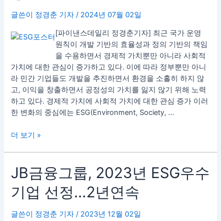
과
글쓴이
정경춘 기자
/
2024년 07월 02일
ESG
경
[파이낸스데일리 정경춘기자] 최근 국가 운영
영
원칙이 개발 기반의 효율성과 정의 기반의 책임
의
을 수용하면서 경제적 가치뿐만 아니라 사회적
융
가치에 대한 관심이 증가하고 있다. 이에 따라 정부뿐만 아니
합…
라 민간 기업들도 개발을 추진하면서 환경을 소홀히 하지 않
새
고, 이익을 창출하면서 공정성의 가치를 잃지 않기 위해 노력
로
하고 있다. 경제적 가치에 사회적 가치에 대한 관심 증가 이러
운
한 변화의 중심에는 ESG(Environment, Society, …
시
대
더 보기 »
의
지
속
JB
JB금융그룹, 2023년 ESG우수
가
금
기업 선정…2년연속
능
융
성
그
룹,
글쓴이
정경춘 기자
/
2023년 12월 02일