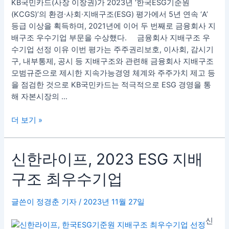
KB국민카드(사장 이창권)가 2023년 ‘한국ESG기준원
우
(KCGS)’의 환경∙사회∙지배구조(ESG) 평가에서 5년 연속 ‘A’
수
등급 이상을 획득하며, 2021년에 이어 두 번째로 금융회사 지
기
배구조 우수기업 부문을 수상했다. 금융회사 지배구조 우
업
수기업 선정 이유 이번 평가는 주주권리보호, 이사회, 감시기
선
구, 내부통제, 공시 등 지배구조와 관련해 금융회사 지배구조
정
모범규준으로 제시한 지속가능경영 체계와 주주가치 제고 등
을 점검한 것으로 KB국민카드는 적극적으로 ESG 경영을 통
해 자본시장의 …
더 보기 »
신
신한라이프, 2023 ESG 지배
한
구조 최우수기업
라
이
프,
글쓴이
정경춘 기자
/
2023년 11월 27일
2023
신
ESG