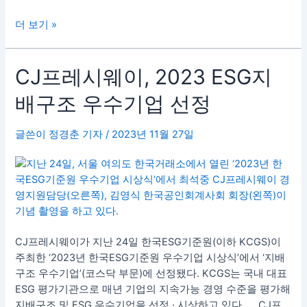
동
더 보기 »
CJ
CJ프레시웨이, 2023 ESG지
프
배구조 우수기업 선정
레
시
웨
글쓴이
정경춘 기자
/
2023년 11월 27일
이,
2023
ESG
지
배
구
CJ프레시웨이가 지난 24일 한국ESG기준원(이하 KCGS)이
조
주최한 ‘2023년 한국ESG기준원 우수기업 시상식’에서 ‘지배
우
구조 우수기업’(코스닥 부문)에 선정됐다. KCGS는 국내 대표
수
ESG 평가기관으로 매년 기업의 지속가능 경영 수준을 평가해
기
지배구조 및 ESG 우수기업을 선정 · 시상하고 있다. CJ프
업