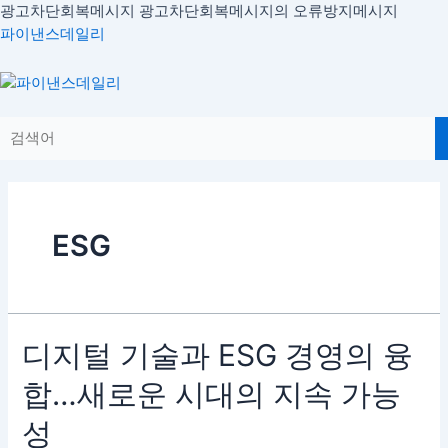
콘
광고차단회복메시지
광고차단회복메시지의 오류방지메시지
텐
파이낸스데일리
츠
로
Menu
건
너
뛰
기
ESG
디
디지털 기술과 ESG 경영의 융
지
합…새로운 시대의 지속 가능
털
기
성
술