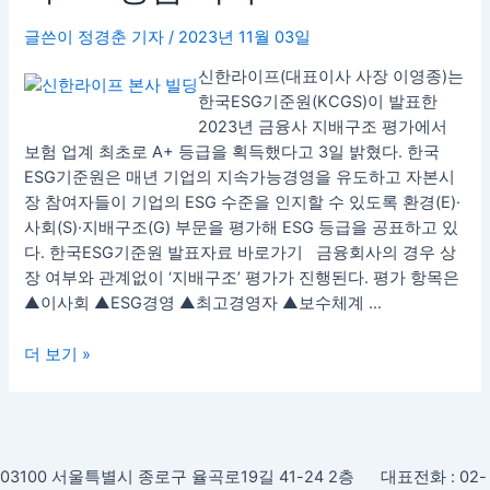
업
글쓴이
정경춘 기자
/
2023년 11월 03일
계
최
신한라이프(대표이사 사장 이영종)는
초
한국ESG기준원(KCGS)이 발표한
2023
2023년 금융사 지배구조 평가에서
한
보험 업계 최초로 A+ 등급을 획득했다고 3일 밝혔다. 한국
국
ESG기준원은 매년 기업의 지속가능경영을 유도하고 자본시
ESG
장 참여자들이 기업의 ESG 수준을 인지할 수 있도록 환경(E)·
기
사회(S)·지배구조(G) 부문을 평가해 ESG 등급을 공표하고 있
준
다. 한국ESG기준원 발표자료 바로가기 금융회사의 경우 상
원
장 여부와 관계없이 ‘지배구조’ 평가가 진행된다. 평가 항목은
지
▲이사회 ▲ESG경영 ▲최고경영자 ▲보수체계 …
배
구
더 보기 »
조
평
가
A+
등
03100 서울특별시 종로구 율곡로19길 41-24 2층 대표전화 : 02-