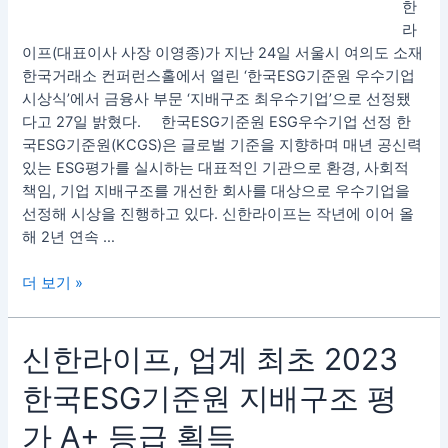
한
지
라
배
이프(대표이사 사장 이영종)가 지난 24일 서울시 여의도 소재
구
한국거래소 컨퍼런스홀에서 열린 ‘한국ESG기준원 우수기업
조
시상식’에서 금융사 부문 ‘지배구조 최우수기업’으로 선정됐
최
다고 27일 밝혔다. 한국ESG기준원 ESG우수기업 선정 한
우
국ESG기준원(KCGS)은 글로벌 기준을 지향하며 매년 공신력
수
있는 ESG평가를 실시하는 대표적인 기관으로 환경, 사회적
기
책임, 기업 지배구조를 개선한 회사를 대상으로 우수기업을
업
선정해 시상을 진행하고 있다. 신한라이프는 작년에 이어 올
해 2년 연속 …
더 보기 »
신
신한라이프, 업계 최초 2023
한
한국ESG기준원 지배구조 평
라
이
가 A+ 등급 획득
프,