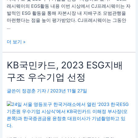
레시웨이의 EGS활동 내용 이번 시상에서 CJ프레시웨이는 자
선
발적인 ESG 활동을 통해 자본시장 내 지배구조 모범관행을
정
마련했다는 점을 높이 평가받았다. CJ프레시웨이는 그동안
…
더 보기 »
KB
KB국민카드, 2023 ESG지배
국
구조 우수기업 선정
민
카
드,
글쓴이
정경춘 기자
/
2023년 11월 27일
2023
ESG
지
배
구
조