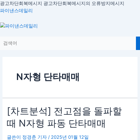
콘
광고차단회복메시지
광고차단회복메시지의 오류방지메시지
텐
파이낸스데일리
츠
로
Menu
건
너
뛰
기
N자형 단타매매
[차
[차트분석] 전고점을 돌파할
트
때 N자형 파동 단타매매
분
석]
전
글쓴이
정경춘 기자
/
2025년 01월 12일