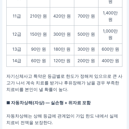
원
1,400만
11급
210만 원
420만 원
700만 원
원
1,000만
12급
150만 원
300만 원
500만 원
원
13급
90만 원
180만 원
300만 원
600만 원
14급
60만 원
120만 원
200만 원
400만 원
자기신체사고 특약은 등급별로 한도가 정해져 있으므로 큰 사
고가 나서 계속 치료를 받거나 후유장해가 남을 경우 부족한
치료비를 본인이 낼 확률이 높다.
■ 자동차상해(자상) — 실손형 + 위자료 포함
자동차상해는 상해 등급에 관계없이 가입 한도 내에서 실제
치료비 전액을 보장한다.