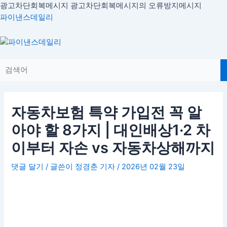
콘
광고차단회복메시지
광고차단회복메시지의 오류방지메시지
글
텐
파이낸스데일리
내
츠
비
로
Menu
게
건
이
너
션
뛰
기
자동차보험 특약 가입전 꼭 알
아야 할 8가지 | 대인배상1·2 차
이부터 자손 vs 자동차상해까지
댓글 달기
/ 글쓴이
정경춘 기자
/
2026년 02월 23일