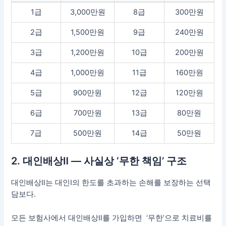
1급
3,000만원
8급
300만원
2급
1,500만원
9급
240만원
3급
1,200만원
10급
200만원
4급
1,000만원
11급
160만원
5급
900만원
12급
120만원
6급
700만원
13급
80만원
7급
500만원
14급
50만원
2. 대인배상Ⅱ — 사실상 ‘무한 책임’ 구조
대인배상Ⅱ는 대인Ⅰ의 한도를 초과하는 손해를 보장하는 선택
담보다.
모든 보험사에서 대인배상Ⅱ를 가입하면 ‘무한’으로 치료비를