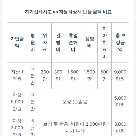
자기신체사고 vs 자동차상해 보상 금액 비교
치
병
위
간
휴업
아
총 보
가입금
성형
원
자
병
손해
치
상금
액
비
비
료
비
비
료
액
비
5
자상 1
200
300
1,500
1,500
500
9,000
천
억원
만
만
만
만
만
만원
만
자상
5
5,000
5,000
천
보상 못 받음
만원
만원
만
자상
5
보상 못 받음, 병원비 2,000만원
3,000
3,000
천
자기 부담
만원
만원
만