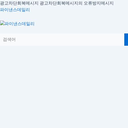
콘
광고차단회복메시지
광고차단회복메시지의 오류방지메시지
글
텐
파이낸스데일리
내
츠
비
로
Menu
게
건
이
너
션
뛰
기