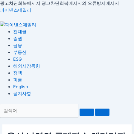
콘
광고차단회복메시지
광고차단회복메시지의 오류방지메시지
Menu
글
텐
파이낸스데일리
내
츠
비
로
게
건
전체글
이
너
증권
션
뛰
금융
기
부동산
ESG
해외시장동향
정책
피플
English
공지사항