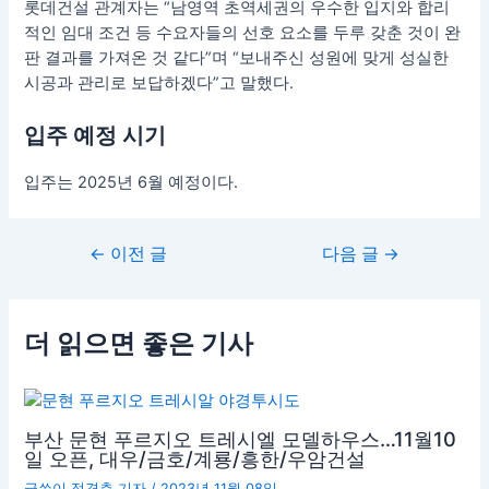
롯데건설 관계자는 “남영역 초역세권의 우수한 입지와 합리
적인 임대 조건 등 수요자들의 선호 요소를 두루 갖춘 것이 완
판 결과를 가져온 것 같다”며 “보내주신 성원에 맞게 성실한
시공과 관리로 보답하겠다”고 말했다.
입주 예정 시기
입주는 2025년 6월 예정이다.
←
이전 글
다음 글
→
더 읽으면 좋은 기사
부산 문현 푸르지오 트레시엘 모델하우스…11월10
일 오픈, 대우/금호/계룡/흥한/우암건설
글쓴이
정경춘 기자
/
2023년 11월 08일