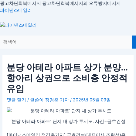
콘
광고차단회복메시지
광고차단회복메시지의 오류방지메시지
글
텐
파이낸스데일리
내
츠
비
로
Menu
게
건
이
너
션
뛰
기
분당 아테라 아파트 상가 분양…
항아리 상권으로 소비층 안정적
유입
댓글 달기
/ 글쓴이
정경춘 기자
/
2025년 05월 09일
‘분당 아테라 아파트’ 단지 내 상가 투시도. 사진=금호건설
[파이낸스데일리 정경춘기자] 금호건설(대표이사 조완석)은