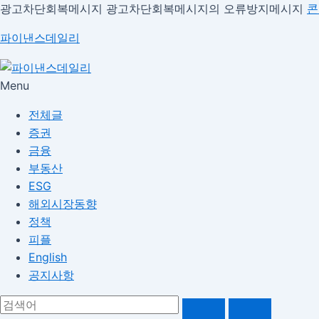
광고차단회복메시지
광고차단회복메시지의 오류방지메시지
콘
파이낸스데일리
Menu
전체글
증권
금융
부동산
ESG
해외시장동향
정책
피플
English
공지사항