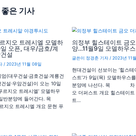
 좋은 기사
푸르지오 트레시엘 모델하
의정부 힐스테이트 금오
0일 오픈, 대우/금호/계
양…11월9일 모델하우스
암건설
글쓴이
정경춘 기자
/
2023년 11
자
/
2023년 11월 08일
현대건설이 선보이는 ‘힐스테
시엄(대우건설∙금호건설∙계룡건
스트’가 9일(목) 모델하우스
건설∙우암건설)이 오는 10일
분양에 나선다. 목 차 
 푸르지오 트레시엘’ 모델하우
오 더퍼스트 개요 힐스테이트
 일반분양에 들어간다. 목
트…
지오 트레시엘 개요 문현 푸