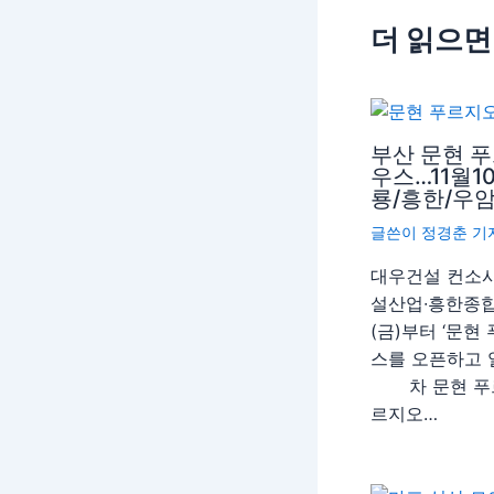
더 읽으면
부산 문현 
우스…11월1
룡/흥한/우
글쓴이
정경춘 기
대우건설 컨소
설산업∙흥한종합
(금)부터 ‘문현
스를 오픈하고
차 문현 푸르
르지오…