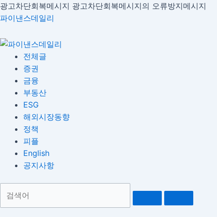
콘
광고차단회복메시지
광고차단회복메시지의 오류방지메시지
Menu
글
텐
파이낸스데일리
내
츠
비
로
게
건
전체글
이
너
증권
션
뛰
금융
기
부동산
ESG
해외시장동향
정책
피플
English
공지사항