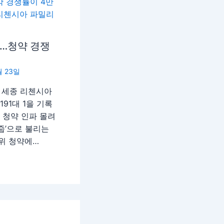
…청약 경쟁
월 23일
 세종 리첸시아
91대 1을 기록
 청약 인파 몰려
줍’으로 불리는
위 청약에…