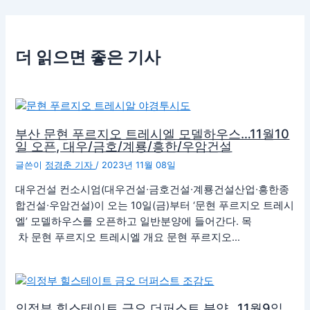
더 읽으면 좋은 기사
부산 문현 푸르지오 트레시엘 모델하우스…11월10
일 오픈, 대우/금호/계룡/흥한/우암건설
글쓴이
정경춘 기자
/
2023년 11월 08일
대우건설 컨소시엄(대우건설∙금호건설∙계룡건설산업∙흥한종
합건설∙우암건설)이 오는 10일(금)부터 ‘문현 푸르지오 트레시
엘’ 모델하우스를 오픈하고 일반분양에 들어간다. 목
차 문현 푸르지오 트레시엘 개요 문현 푸르지오…
의정부 힐스테이트 금오 더퍼스트 분양…11월9일