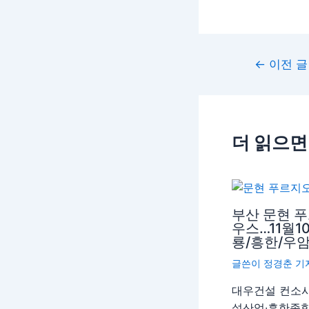
←
이전 글
더 읽으면
부산 문현 
우스…11월1
룡/흥한/우
글쓴이
정경춘 기
대우건설 컨소
설산업∙흥한종합