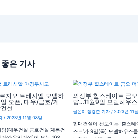
 좋은 기사
푸르지오 트레시엘 모델하
의정부 힐스테이트 금오
0일 오픈, 대우/금호/계
양…11월9일 모델하우스
암건설
글쓴이
정경춘 기자
/
2023년 11
자
/
2023년 11월 08일
현대건설이 선보이는 ‘힐스테
시엄(대우건설∙금호건설∙계룡건
스트’가 9일(목) 모델하우스
건설∙우암건설)이 오는 10일