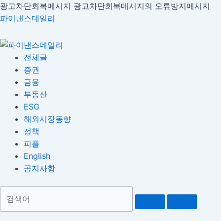
콘
광고차단회복메시지
광고차단회복메시지의 오류방지메시지
Menu
글
텐
파이낸스데일리
내
츠
비
로
게
건
전체글
이
너
증권
션
뛰
금융
기
부동산
ESG
해외시장동향
정책
피플
English
공지사항