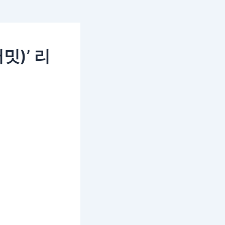
밋)’ 리