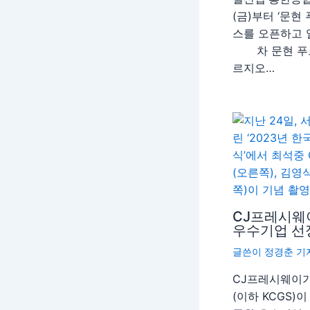
(금)부터 ‘문현
스를 오픈하고
차 문현 푸르
르지오…
CJ프레시웨이
우수기업 선
글쓴이
정경춘 기
CJ프레시웨이가
(이하 KCGS)이