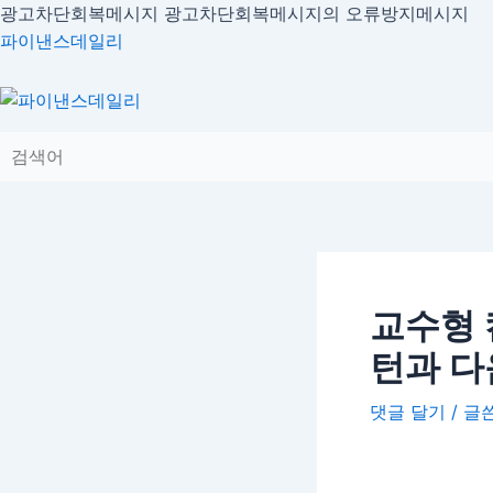
콘
광고차단회복메시지
광고차단회복메시지의 오류방지메시지
글
텐
파이낸스데일리
내
츠
비
로
게
건
이
너
션
뛰
기
교수형 
턴과 다
댓글 달기
/ 