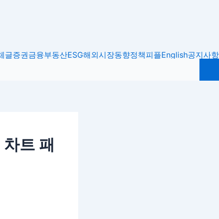
체글
증권
금융
부동산
ESG
해외시장동향
정책
피플
English
공지사항
 차트 패