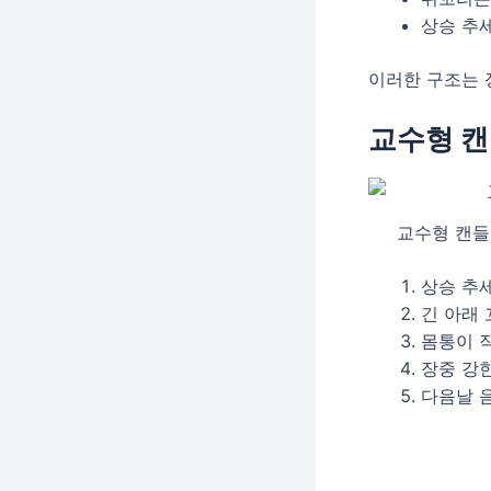
상승 추
이러한 구조는 
교수형 캔
교수형 캔들 
상승 추
긴 아래
몸통이 
장중 강
다음날 