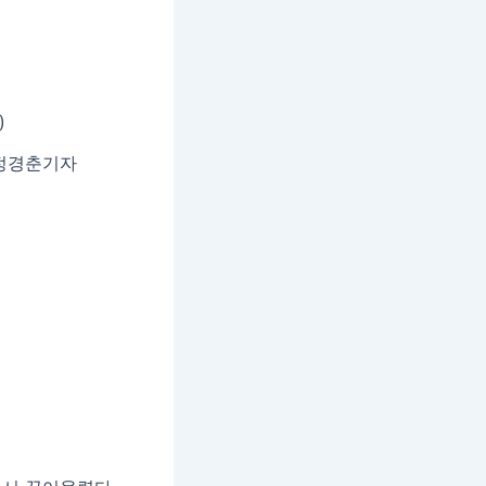
픽=정경춘기자