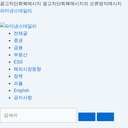
콘
광고차단회복메시지
광고차단회복메시지의 오류방지메시지
Menu
글
텐
파이낸스데일리
내
츠
비
로
게
건
전체글
이
너
증권
션
뛰
금융
기
부동산
ESG
해외시장동향
정책
피플
English
공지사항