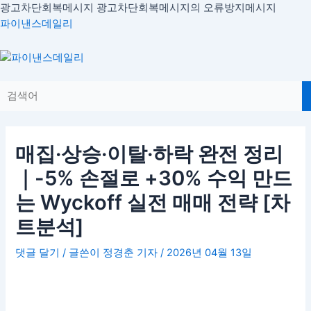
콘
광고차단회복메시지
광고차단회복메시지의 오류방지메시지
글
텐
파이낸스데일리
내
츠
비
로
Menu
게
건
이
너
션
뛰
기
매집·상승·이탈·하락 완전 정리
｜-5% 손절로 +30% 수익 만드
는 Wyckoff 실전 매매 전략 [차
트분석]
댓글 달기
/ 글쓴이
정경춘 기자
/
2026년 04월 13일