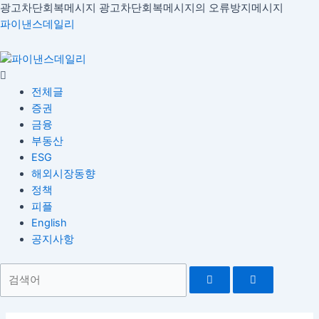
콘
광고차단회복메시지
광고차단회복메시지의 오류방지메시지
Menu
글
텐
파이낸스데일리
내
츠
비
로
게
건
이
너
전체글
션
뛰
증권
기
금융
부동산
ESG
해외시장동향
정책
피플
English
공지사항