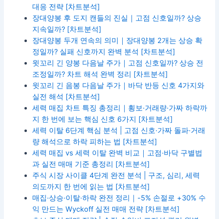
대응 전략 [차트분석]
장대양봉 후 도지 캔들의 진실｜고점 신호일까? 상승
지속일까? [차트분석]
장대양봉 두개 연속의 의미｜장대양봉 2개는 상승 확
정일까? 실패 신호까지 완벽 분석 [차트분석]
윗꼬리 긴 양봉
다음날 주가｜고점 신호일까? 상승 전
조정일까? 차트 해석 완벽 정리 [차트분석]
윗꼬리 긴 음봉 다음날 주가｜바닥 반등 신호 4가지와
실전 해석 [차트분석]
세력 매집 차트 특징 총정리｜횡보·거래량·가짜 하락까
지 한 번에 보는 핵심 신호 6가지 [차트분석]
세력 이탈 6단계 핵심 분석 | 고점 신호·가짜 돌파·거래
량 해석으로 하락 피하는 법 [차트분석]
세력 매집 vs 세력 이탈 완벽 비교｜고점·바닥 구별법
과 실전 매매 기준 총정리 [차트분석]
주식 시장 사이클 4단계 완전 분석 | 구조, 심리, 세력
의도까지 한 번에 읽는 법 [차트분석]
매집·상승·이탈·하락 완전 정리｜-5% 손절로 +30% 수
익 만드는 Wyckoff 실전 매매 전략 [차트분석]