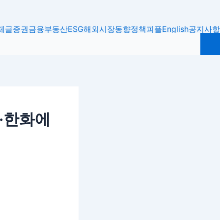
체글
증권
금융
부동산
ESG
해외시장동향
정책
피플
English
공지사항
원·한화에