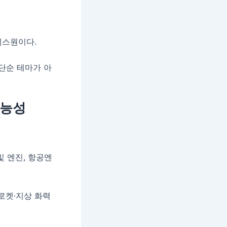
넥스원이다.
단순 테마가 아
가능성
및 엔진, 항공엔
로켓·지상 화력