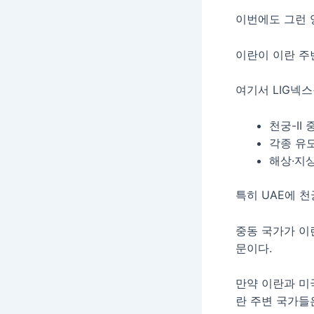
이번에도 그런 
이란이 이란 주
여기서 LIG넥
천궁-II
각종 유
해상·지
특히 UAE에 천
중동 국가가 이
문이다.
만약 이란과 미
란 주변 국가들