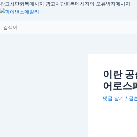
콘
광고차단회복메시지
광고차단회복메시지의 오류방지메시지
글
텐
내
츠
비
로
게
건
이
너
션
뛰
기
이란 공
어로스
댓글 달기
/ 