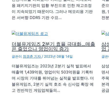
용 패키지기판의 업황 부진으로 인한 재고조정
준으
이 지속되었기 때문이다. 그러나 메모리용 기판
원,
은 서버향 DDR5 기판 수요…
전분
더블유게임즈 2분기 효율 극대화…매출
삼성
은 줄었으나 영업이익 증가
업 
글쓴이
정경춘 기자
/
2023년 08월 14일
글쓴
더블유게임즈는 2023년 2분기 실적 발표에서
삼성
매출액 1,439억원, 영업이익 503억원을 기록하
덴서
며 시장의 기대를 뛰어넘는 실적을 발표했다. 더
주목
블유게임즈, 2분기 실적 호조 속 신사업 확장 예
본격
고 전반적인 게임업체들의…
공급