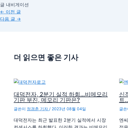
글 내비게이션
←
이전 글
다음 글
→
더 읽으면 좋은 기사
대덕전자, 2분기 실적 하회…비메모리
신
기판 부진, 메모리 기판은?
트
글쓴이
정경춘 기자
/
2023년 08월 04일
글쓴
대덕전자는 최근 발표한 2분기 실적에서 시장
엔씨
컨센서스를 하회했다. 이러한 결과는 비메모리
적을