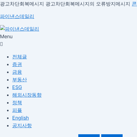
광고차단회복메시지
광고차단회복메시지의 오류방지메시지
콘
파이낸스데일리
Menu
전체글
증권
금융
부동산
ESG
해외시장동향
정책
피플
English
공지사항