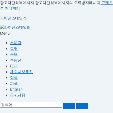
광고차단회복메시지
광고차단회복메시지의 오류방지메시지
콘텐츠
로 건너뛰기
파이낸스데일리
Menu
전체글
증권
금융
부동산
ESG
해외시장동향
정책
피플
English
공지사항