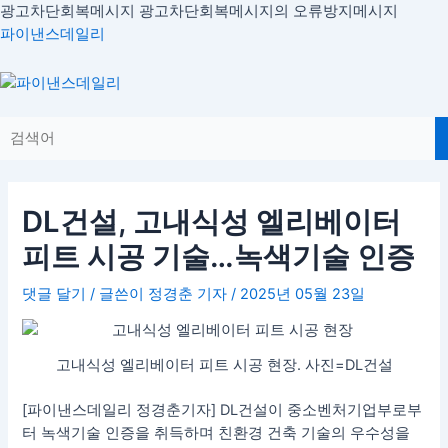
콘
광고차단회복메시지
광고차단회복메시지의 오류방지메시지
글
텐
파이낸스데일리
내
츠
비
로
Menu
게
건
이
너
션
뛰
기
DL건설, 고내식성 엘리베이터
피트 시공 기술…녹색기술 인증
댓글 달기
/ 글쓴이
정경춘 기자
/
2025년 05월 23일
고내식성 엘리베이터 피트 시공 현장. 사진=DL건설
[파이낸스데일리 정경춘기자] DL건설이 중소벤처기업부로부
터 녹색기술 인증을 취득하며 친환경 건축 기술의 우수성을