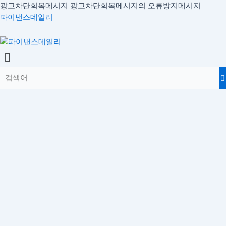
콘
광고차단회복메시지
광고차단회복메시지의 오류방지메시지
글
텐
파이낸스데일리
내
츠
비
로
Menu
게
건
이
너
션
뛰
기