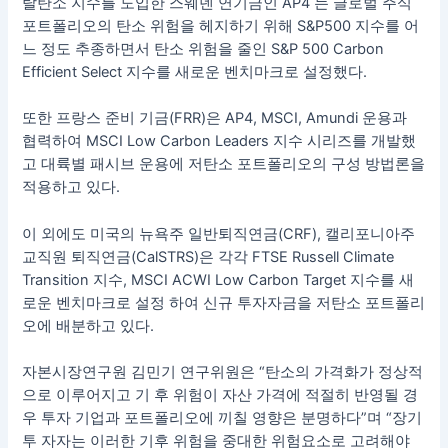
탈탄소 지수를 도입한 스웨덴 연기금인 AP4 는 글로벌 주식
포트폴리오의 탄소 위험을 헤지하기 위해 S&P500 지수를 어
느 정도 추종하면서 탄소 위험을 줄인 S&P 500 Carbon
Efficient Select 지수를 새로운 벤치마크로 설정했다.
또한 프랑스 준비 기금(FRR)은 AP4, MSCI, Amundi 운용과
협력하여 MSCI Low Carbon Leaders 지수 시리즈를 개발했
고 대륙별 패시브 운용에 저탄소 포트폴리오의 구성 방법론을
적용하고 있다.
이 외에도 미국의 뉴욕주 일반퇴직연금(CRF), 캘리포니아주
교직원 퇴직연금(CalSTRS)은 각각 FTSE Russell Climate
Transition 지수, MSCI ACWI Low Carbon Target 지수를 새
로운 벤치마크로 설정 하여 신규 투자자금을 저탄소 포트폴리
오에 배분하고 있다.
자본시장연구원 김민기 연구위원은 “탄소의 가격화가 정상적
으로 이루어지고 기 후 위험이 자산 가격에 적절히 반영될 경
우 투자 기업과 포트폴리오에 끼칠 영향은 분명하다”며 “장기
투 자자는 이러한 기후 위험을 중대한 위험요소로 고려해야