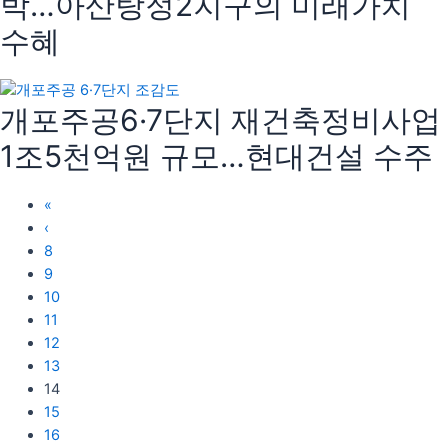
박…아산탕정2지구의 미래가치
수혜
개포주공6·7단지 재건축정비사업
1조5천억원 규모…현대건설 수주
«
‹
8
9
10
11
12
13
14
15
16