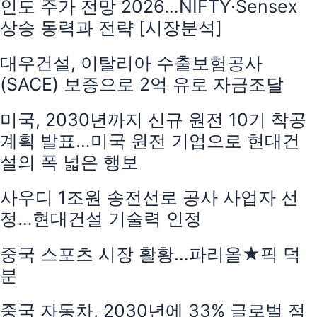
인도 주가 전망 2026…NIFTY·Sensex
상승 동력과 전략 [시장분석]
대우건설, 이탈리아 수출보험공사
(SACE) 보증으로 2억 유로 자금조달
미국, 2030년까지 신규 원전 10기 착공
계획 발표…미국 원전 기업으로 현대건
설의 폭 넓은 행보
사우디 1조원 송전선로 공사 사업자 선
정…현대건설 기술력 인정
중국 스포츠 시장 활황…파리올★픽 덕
분
중국 자동차, 2030년에 33% 글로벌 점