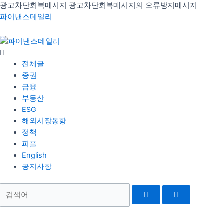
콘
광고차단회복메시지
광고차단회복메시지의 오류방지메시지
Menu
텐
파이낸스데일리
츠
로
건
너
전체글
뛰
증권
기
금융
부동산
ESG
해외시장동향
정책
피플
English
공지사항