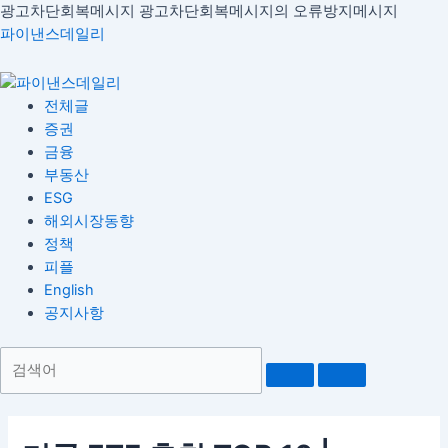
콘
광고차단회복메시지
광고차단회복메시지의 오류방지메시지
Menu
글
텐
파이낸스데일리
내
츠
비
로
게
건
전체글
이
너
증권
션
뛰
금융
기
부동산
ESG
해외시장동향
정책
피플
English
공지사항